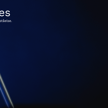
es
ståelse.