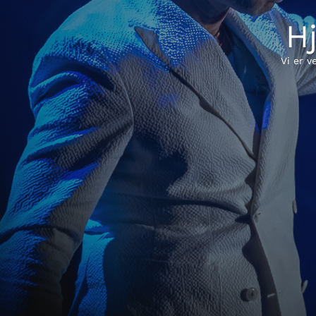
H
Vi er v