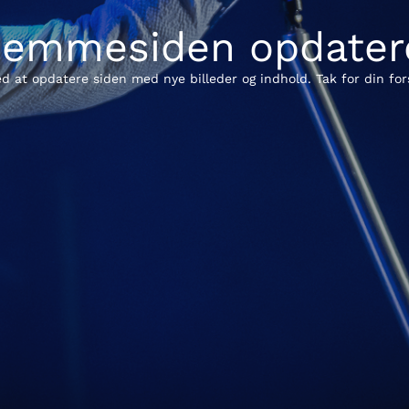
jemmesiden opdater
ed at opdatere siden med nye billeder og indhold. Tak for din for